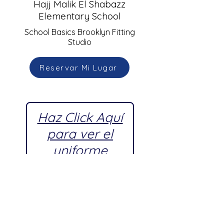
Hajj Malik El Shabazz
Elementary School
School Basics Brooklyn Fitting
Studio
Reservar Mi Lugar
Haz Click Aquí
para ver el
uniforme
escolar
aprobado por
P.S. 262 El Hajj
Malik El