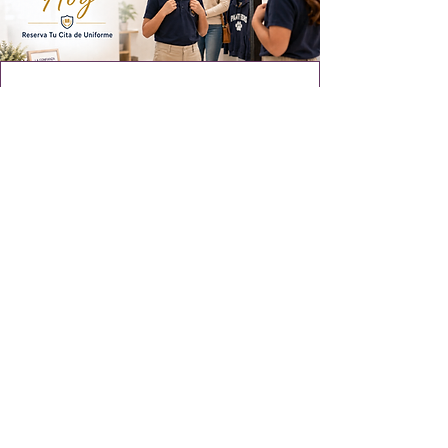
July 12th, 2026 - P.S. 051
Detalles
July 26th, 2026 - P.S. 051
Detalles
¿Por qué asistir a un día
de tallaje?