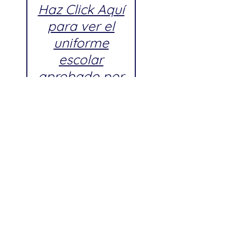
Haz Click Aquí
para ver el
uniforme
escolar
aprobado por
P.S. 051
Próximos días de tallaje (Fitting
Days) para P.S. 051:
Fecha: Domingo, 12 de julio de
2026
Hora: 8:00 AM – 7:00 PM
Fecha: Domingo, 26 de julio de
2026